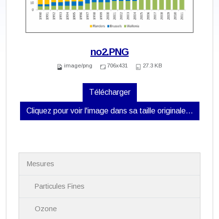
no2.PNG
image/png
706x431
27.3 KB
Télécharger
Cliquez pour voir l'image dans sa taille originale…
N
Mesures
a
v
i
Particules Fines
g
a
Ozone
t