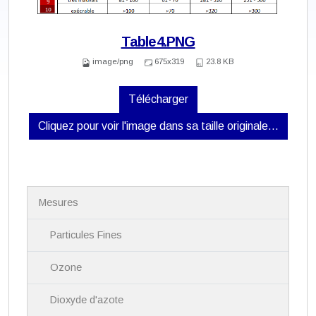
Table4.PNG
image/png
675x319
23.8 KB
Télécharger
Cliquez pour voir l'image dans sa taille originale…
N
Mesures
a
v
i
Particules Fines
g
a
Ozone
t
i
Dioxyde d'azote
o
n