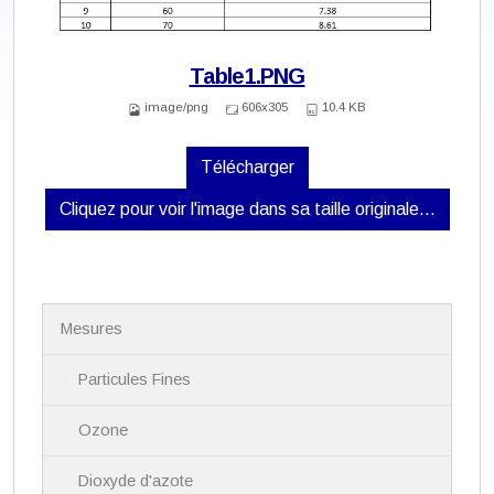
Table1.PNG
image/png
606x305
10.4 KB
Télécharger
Cliquez pour voir l'image dans sa taille originale…
N
Mesures
a
v
i
Particules Fines
g
a
Ozone
t
i
Dioxyde d'azote
o