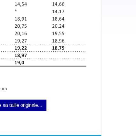
8 KB
 sa taille originale…