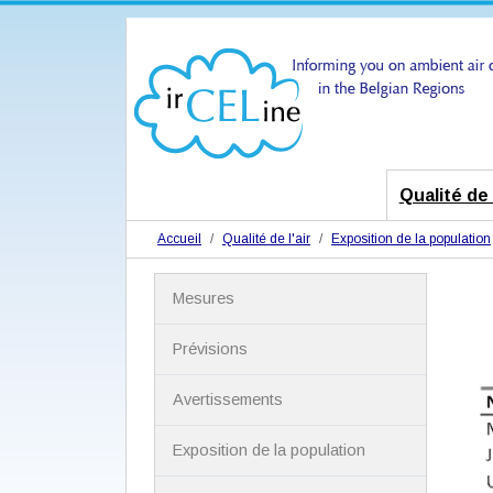
Qualité de l
Accueil
Qualité de l'air
Exposition de la population
N
Mesures
a
v
i
Prévisions
g
a
Avertissements
t
i
Exposition de la population
o
n