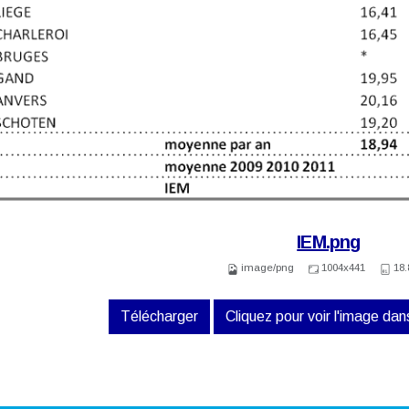
IEM.png
image/png
1004x441
18.
Télécharger
Cliquez pour voir l'image dans