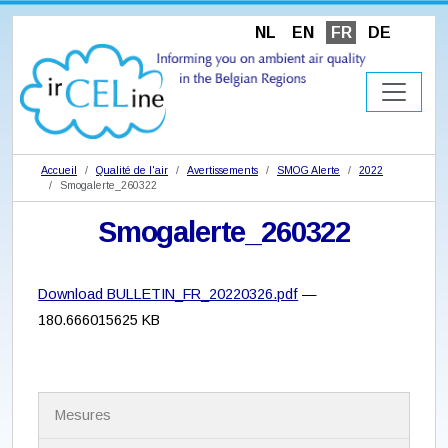
NL
EN
FR
DE
Accueil
Qualité de l'air
Avertissements
SMOG Alerte
2022
Smogalerte_260322
Smogalerte_260322
Download BULLETIN_FR_20220326.pdf
—
180.666015625 KB
N
Mesures
a
v