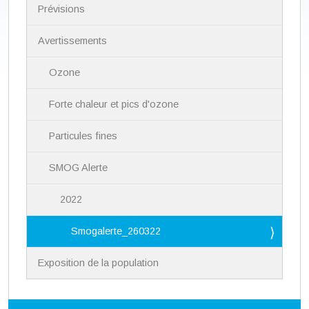
i
Prévisions
g
a
Avertissements
t
i
Ozone
o
n
Forte chaleur et pics d'ozone
Particules fines
SMOG Alerte
2022
Smogalerte_260322
Exposition de la population