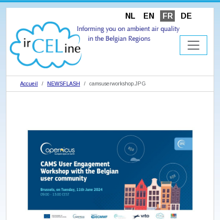
NL
EN
FR
DE
Accueil
NEWSFLASH
camsuserworkshop.JPG