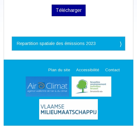
Télécharger
N
Repartition spatiale des émissions 2023
a
v
i
g
a
Plan du site
Accessibilité
Contact
t
i
o
n