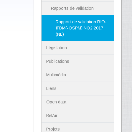
Rapports de validation
Rapport de validation RIO-
IFDM(-OSPM) NO2 2017
(NL)
Législation
Publications
Multimédia
Liens
Open data
BelAir
Projets