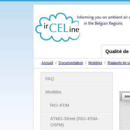
Qualité de l
Accueil
Documentation
Modèles
Rapports de va
N
FAQ
a
v
i
Modèles
g
DO
a
RIO-IFDM
t
i
ATMO-Street (RIO-IFDM-
o
n
OSPM)