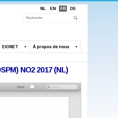
NL
EN
FR
DE
Chercher
par
Recherche
Rechercher
avancée…
EIONET
À propos de nous
-OSPM) NO2 2017 (NL)
Zoom