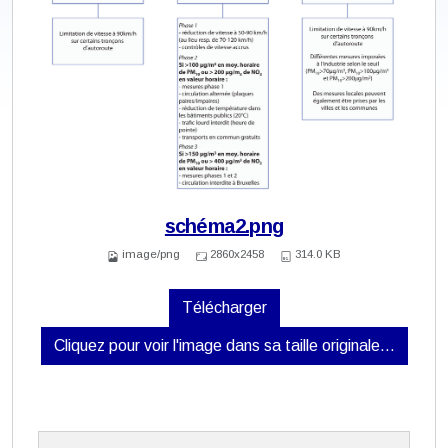
schéma2.png
image/png
2860x2458
314.0 KB
Télécharger
Cliquez pour voir l'image dans sa taille originale…
N