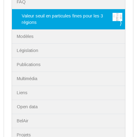
FAQ
a
v
i
Valeur seuil en particules fines pour les 3
g
régions
a
t
Modèles
i
o
n
Législation
Publications
Multimédia
Liens
Open data
BelAir
Projets