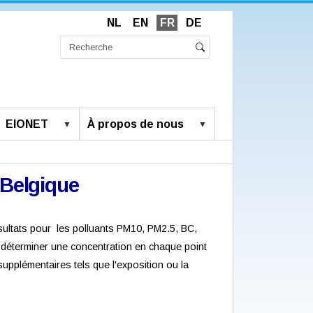
NL
EN
FR
DE
Chercher
par
Recherche
Rechercher
avancée…
EIONET
À propos de nous
n Belgique
 résultats pour les polluants PM10, PM2.5, BC,
r déterminer une concentration en chaque point
 supplémentaires tels que l'exposition ou la