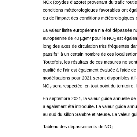
NOx (oxydes d'azote) provenant du trafic routie
conditions météorologiques favorables ont égale
ou de l’impact des conditions météorologiques est
La valeur limite européenne n'a été dépassée nu
européenne de 40 µg/m³ pour le NO
est égalem
2
long des axes de circulation très fréquentés da
passifs" à un certain nombre de ces localisati
Toutefois, les résultats de ces mesures ne sont
qualité de l'air est également évaluée à l'aide
modélisations pour 2021 seront disponibles à l'
NO
sera respectée en tout point du territoire,
2
En septembre 2021, la valeur guide annuelle d
a également été introduite. La valeur guide annu
au sud du sillon Sambre et Meuse. La valeur guid
Tableau des dépassements de NO
:
2