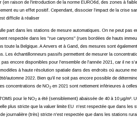
r (en raison de l'introduction de la norme EURO6d, des zones à faibl
ment eu un effet positif. Cependant, dissocier l’impact de la crise sa
 difficile à réaliser
lle part dans les stations de mesure automatiques. On ne peut pas enc
ent respectée dans les "rue canyons" (rues bordées de hauts immeubl
ns toute la Belgique. A Anvers et à Gand, des mesures sont également 
ons. Les échantillonneurs passifs permettent de mesurer la concentr
 pas encore disponibles pour l'ensemble de l'année 2021, car il ne s'
 de modèles à haute résolution spatiale dans des endroits où aucune me
été/automne 2022. Bien qu'il ne soit pas encore possible de détermine
 les concentrations de NO
en 2021 sont nettement inférieures à celle
2
e l'OMS pour le NO
a été (sensiblement) abaissée de 40 à 10 µg/m³. 
2
elle plus stricte que la valuer limite EU n'est respectée que dans les 
e journalière (très) stricte n'est respectée que dans les stations ru