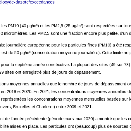
es/dioxyde-dazote/exceedances
 les PM10 (40 µg/m³) et les PM2,5 (25 µg/m³) sont respectées sur to
à 10 micromètres. Les PM2,5 sont une fraction encore plus petite, d'un
mite journalière européenne pour les particules fines (PM10) a été resp
s est de 50 µg/m³ (concentration moyenne journalière). Cette limite ne
tée pour la septième année consécutive. La plupart des sites (49 sur 7
9 sites ont enregistré plus de jours de dépassement.
rations moyennes annuelles que le nombre de jours de dépassement on
e en 2019 et 2020. En 2021, les concentrations moyennes annuelles d
sont représentées les concentrations moyennes mensuelles basées sur 
nvers, Bruxelles et Charleroi) entre 2009 et 2021.
nt de l'année précédente (période mars-mai 2020) a montré que les co
ilité mises en place. Les particules ont (beaucoup) plus de sources d