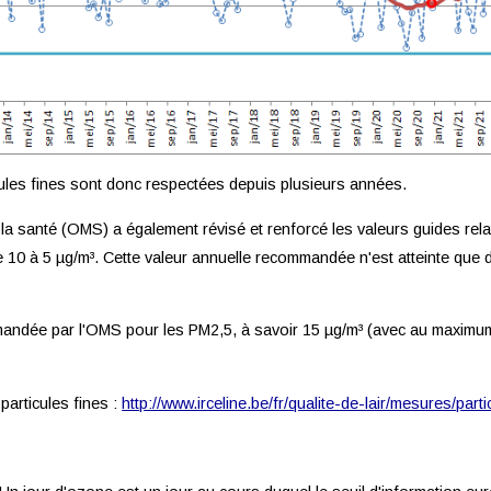
cules fines sont donc respectées depuis plusieurs années.
a santé (OMS) a également révisé et renforcé les valeurs guides relati
0 à 5 µg/m³. Cette valeur annuelle recommandée n'est atteinte que d
ommandée par l'OMS pour les PM2,5, à savoir 15 µg/m³ (avec au maximu
articules fines :
http://www.irceline.be/fr/qualite-de-lair/mesures/pa