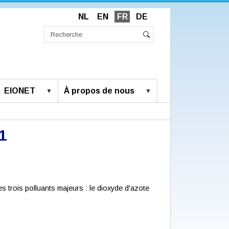
NL
EN
FR
DE
Chercher
par
Recherche
Rechercher
avancée…
EIONET
À propos de nous
1
des trois polluants majeurs : le dioxyde d'azote