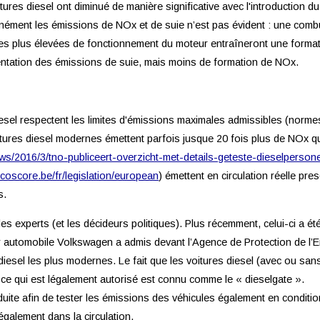
ures diesel ont diminué de manière significative avec l'introduction du
anément les émissions de NOx et de suie n’est pas évident : une combu
es plus élevées de fonctionnement du moteur entraîneront une formati
tation des émissions de suie, mais moins de formation de NOx.
diesel respectent les limites d'émissions maximales admissibles (nor
oitures diesel modernes émettent parfois jusque 20 fois plus de NOx 
euws/2016/3/tno-publiceert-overzicht-met-details-geteste-dieselpers
ecoscore.be/fr/legislation/european
) émettent en circulation réelle pr
s.
 experts (et les décideurs politiques). Plus récemment, celui-ci a ét
r automobile Volkswagen a admis devant l’Agence de Protection de l’
s diesel les plus modernes. Le fait que les voitures diesel (avec ou san
 ce qui est légalement autorisé est connu comme le « dieselgate ».
uite afin de tester les émissions des véhicules également en condition
galement dans la circulation.