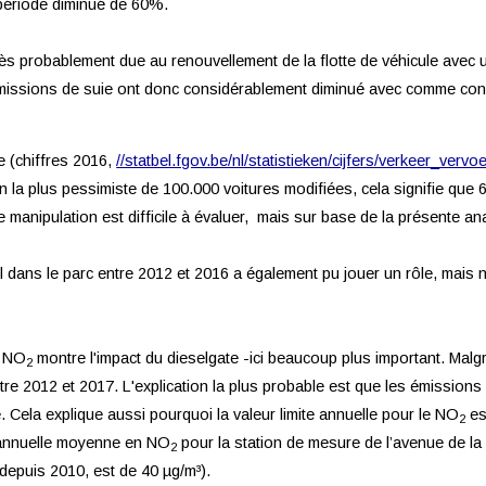
 période diminué de 60%.
ès probablement due au renouvellement de la flotte de véhicule avec 
s émissions de suie ont donc considérablement diminué avec comme co
ue (chiffres 2016,
//statbel.fgov.be/nl/statistieken/cijfers/verkeer_vervo
ion la plus pessimiste de 100.000 voitures modifiées, cela signifie que 
 manipulation est difficile à évaluer, mais sur base de la présente ana
l dans le parc entre 2012 et 2016 a également pu jouer un rôle, mais 
e NO
montre l'impact du dieselgate -ici beaucoup plus important. Malgr
2
tre 2012 et 2017. L'explication la plus probable est que les émission
 Cela explique aussi pourquoi la valeur limite annuelle pour le NO
es
2
n annuelle moyenne en NO
pour la station de mesure de l’avenue de la
2
 depuis 2010, est de 40 µg/m³).