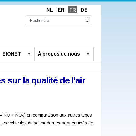
NL
EN
FR
DE
Chercher
par
Recherche
Rechercher
avancée…
EIONET
À propos de nous
 sur la qualité de l'air
Ox = NO + NO
) en comparaison aux autres types
2
, les véhicules diesel modernes sont équipés de