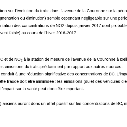
on sur l’évolution du trafic dans l’avenue de la Couronne sur la pér
gmentation ou diminution) semble cependant négligeable sur une péri
mentation des concentrations de NO2 depuis janvier 2017 sont probab
vent faible) au cours de l’hiver 2016-2017.
BC et de NO
à la station de mesure de l'avenue de la Couronne à Ixelle
2
es émissions du trafic prédominent par rapport aux autres sources.
s a conduit à une réduction significative des concentrations de BC. L'imp
 cette fraude doit être minimisée : les émissions (suie) des véhicules
L'impact sur la santé peut donc être important.
l) anciens auront donc un effet positif sur les concentrations de BC, 