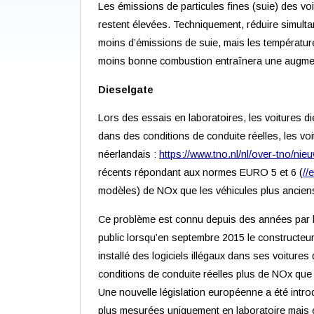
Les émissions de particules fines (suie) des voit
restent élevées. Techniquement, réduire simult
moins d’émissions de suie, mais les températur
moins bonne combustion entraînera une augmen
Dieselgate
Lors des essais en laboratoires, les voitures 
dans des conditions de conduite réelles, les v
néerlandais :
https://www.tno.nl/nl/over-tno/ni
récents répondant aux normes EURO 5 et 6 (
//
modèles) de NOx que les véhicules plus ancien
Ce problème est connu depuis des années par les
public lorsqu’en septembre 2015 le constructeu
installé des logiciels illégaux dans ses voiture
conditions de conduite réelles plus de NOx que
Une nouvelle législation européenne a été introd
plus mesurées uniquement en laboratoire mais é