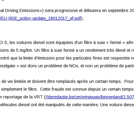
eal Driving Emissions») sera progressive et débutera en septembre 2
tions/EU-RDE_policy-update_18012017_vF.pdf
).
, les voitures diesel sont équipées d'un filtre à suie « fermé » af
ions de 5 mg/km. Un filtre à suie fermé a un rendement très élevé et r
ontré que la limite d'émission pour les particules fines est respectée
ieselgate » est donc un problème de NOx, et non un problème de parti
e de vie limitée et doivent être remplacés après un certain temps. Pou
nt simplement le filtre. Cette fraude est connue depuis un certain te
n reportage de la VRT (
//deredactie.be/cm/vrtnieuws/binnenland/2.5
hicules diesel ont été manipulés de cette manière. Une voiture diesel à