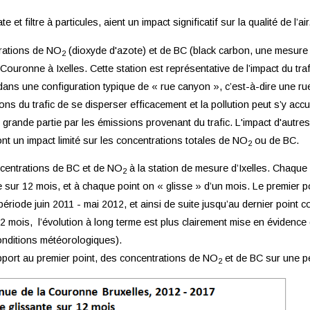
t filtre à particules, aient un impact significatif sur la qualité de l’air
trations de NO
(dioxyde d'azote) et de BC (black carbon, une mesure 
2
Couronne à Ixelles. Cette station est représentative de l’impact du trafic
dans une configuration typique de « rue canyon », c’est-à-dire une ru
s du trafic de se disperser efficacement et la pollution peut s’y accu
grande partie par les émissions provenant du trafic. L'impact d'autre
 ont un impact limité sur les concentrations totales de NO
ou de BC.
2
ncentrations de BC et de NO
à la station de mesure d’Ixelles. Chaque
2
ée sur 12 mois, et à chaque point on « glisse » d’un mois. Le premier 
période juin 2011 - mai 2012, et ainsi de suite jusqu’au dernier point
mois, l’évolution à long terme est plus clairement mise en évidence 
onditions météorologiques).
pport au premier point, des concentrations de NO
et de BC sur une p
2