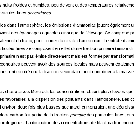
s nuits froides et humides, peu de vent et des températures relative
articules fines
secondaires
.
les dans l’atmosphère, les émissions d’ammoniac jouent également un
rovient des épandages agricoles ainsi que de l’élevage. Ce composé pe
palement du trafic, pour former du nitrate d’ammonium. Le nitrate d’a
articules fines se composent en effet d’une fraction primaire (émise d
on primaire n’est pas émise directement mais est formée par transfor
econdaires peuvent avoir des sources locales mais peuvent également
nes ont montré que la fraction secondaire peut contribuer à la masse 
s chose aisée. Mercredi, les concentrations étaient plus élevées que 
es favorables à la dispersion des polluants dans l’atmosphère. Les 
edi environ deux fois plus basses que mardi et montraient une décroiss
lack carbon fait partie de la fraction
primaire
des particules fines, et 
éorologiques. La diminution des concentrations de black carbon mercr