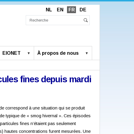
NL
EN
FR
DE
Chercher
par
Recherche
Rechercher
avancée…
EIONET
À propos de nous
cules fines depuis mardi
de correspond à une situation qui se produit
isode typique de « smog hivernal ». Ces épisodes
particules fines n’étaient pas seulement
ès) hautes concentrations furent mesurées. Une