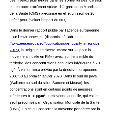
des niveaux plus faibles dans les zones rurales. Ce seuil
est en outre extrêment stricte : l’Organisation Mondiale
de la Santé (OMS) préconise en effet un seuil de 20
3
µg/m
pour évaluer l’impact du NO
.
2
Dans le dernier rapport publié par l’agence européenne
pour l’environnement (disponible à l’adresse :
//www.eea.europa.eu//publications/air-quality-in-europe-
2015
), la Belgique se classe 15ème sur 28 pour la
moyenne annuelle en PM
avec, sur l’ensemble du
2.5
territoire, des concentrations annuelles inférieures à 20
3
µg/m
, valeur limite prévue par la directive européenne
2008/50 au premier janvier 2020. Dans le sud du pays
(Wallonie au sud du sillon Sambre et Meuse), les
concentrations sont en certains points de mesures,
3
inférieures à 10 µg/m
en moyenne annuelle, qui est le
seuil préconisé par l’Organisation Mondiale de la Santé
(OMS). En ce qui concerne la moyenne pondérée par la