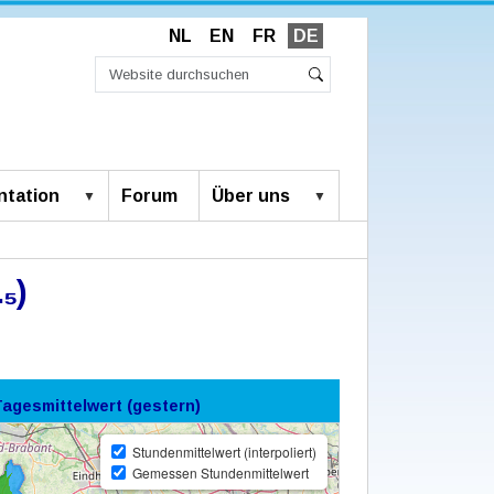
NL
EN
FR
DE
Website
durchsuchen
Erweiterte
Suche
Suche…
tation
Forum
Über uns
₅)
Tagesmittelwert (gestern)