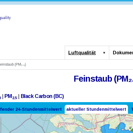
Luftqualität
Dokumen
einstaub (PM₂.₅)
Feinstaub (PM₂.
|
PM
|
Black Carbon (BC)
0
2.5
ufender 24-Stundenmittelwert
aktueller Stundenmittelwert