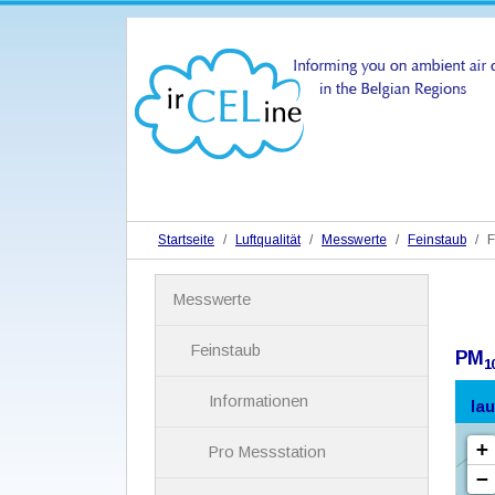
Startseite
Luftqualität
Messwerte
Feinstaub
F
N
Messwerte
a
v
i
Feinstaub
PM
1
g
a
Informationen
la
t
i
Pro Messstation
o
n