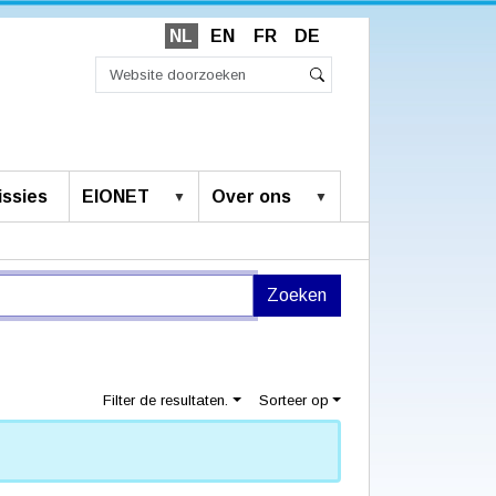
NL
EN
FR
DE
Zoek
Geavanceerd
Zoeken
zoeken...
ssies
EIONET
Over ons
Filter de resultaten.
Sorteer op