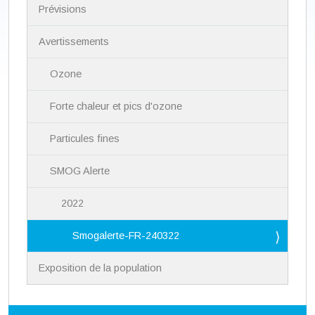
i
Prévisions
g
a
Avertissements
t
i
Ozone
o
n
Forte chaleur et pics d'ozone
Particules fines
SMOG Alerte
2022
Smogalerte-FR-240322
Exposition de la population