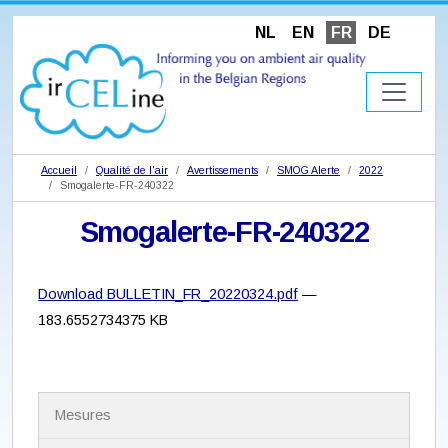
NL
EN
FR
DE
Accueil
Qualité de l'air
Avertissements
SMOG Alerte
2022
Smogalerte-FR-240322
Smogalerte-FR-240322
Download BULLETIN_FR_20220324.pdf
—
183.6552734375 KB
N
Mesures
a
v