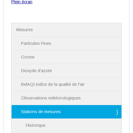
Plein écran
N
Mesures
a
v
i
Particules Fines
g
a
Ozone
t
i
Dioxyde d'azote
o
n
BelAQI indice de la qualité de l'air
Observations météorologiques
Stations de mesures
Historique