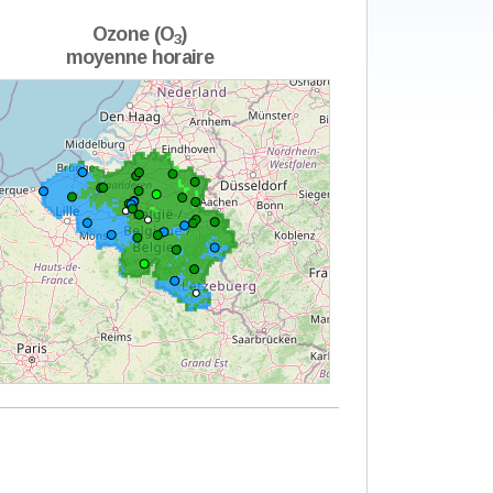
Ozone (O
)
3
moyenne horaire