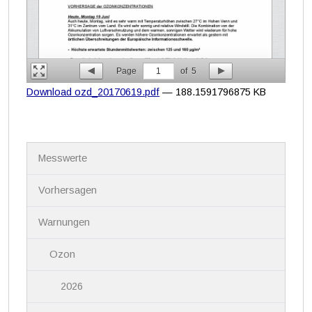
Page
1
of
5
Download ozd_20170619.pdf
— 188.1591796875 KB
N
Messwerte
a
v
i
Vorhersagen
g
a
Warnungen
t
i
Ozon
o
n
2026