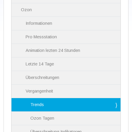
g
a
Ozon
t
i
Informationen
o
n
Pro Messstation
Animation lezten 24 Stunden
Letzte 14 Tage
Überschreitungen
Vergangenheit
Trends
Ozon Tagen
Überschreitung Indikatoren