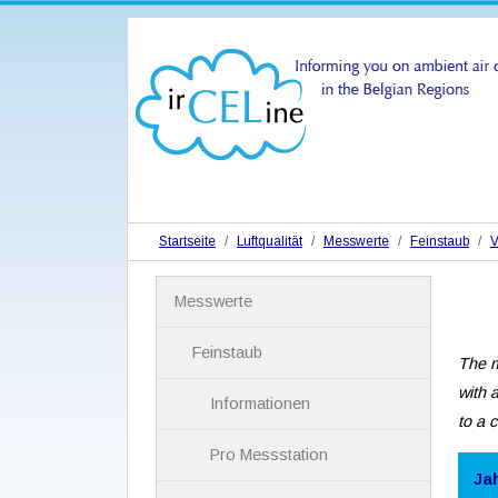
Startseite
Luftqualität
Messwerte
Feinstaub
V
N
Messwerte
a
v
i
Feinstaub
The m
g
a
with 
Informationen
t
to a 
i
Pro Messstation
o
n
Ja