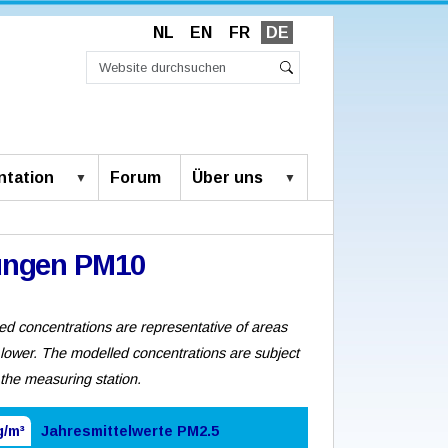
NL
EN
FR
DE
Website
durchsuchen
Erweiterte
Suche
Suche…
tation
Forum
Über uns
ungen PM10
ed concentrations are representative of areas
 lower. The modelled concentrations are subject
 the measuring station.
g/m³
Jahresmittelwerte PM2.5