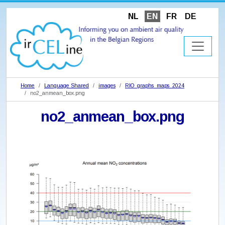
NL
EN
FR
DE
Home
Language Shared
images
RIO_graphs_maps_2024
no2_anmean_box.png
no2_anmean_box.png