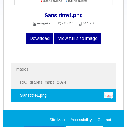
Sans titre1.png
image/png
468x281
24.1 KB
Download
View full-size image
N
images
a
v
i
RIO_graphs_maps_2024
g
a
Sanstitre1.png
t
i
o
n
Site Map
Accessibility
Contact