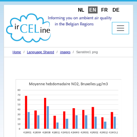
NL
EN
FR
DE
Home
Language Shared
images
Sanstitre1.png