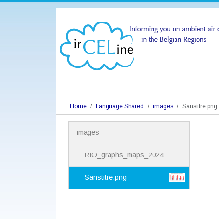
Home
Language Shared
images
Sanstitre.png
N
images
a
v
i
RIO_graphs_maps_2024
g
a
Sanstitre.png
t
i
o
n