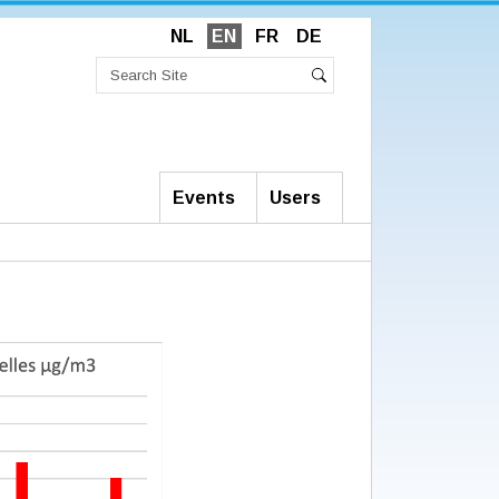
NL
EN
FR
DE
Search
Site
Advanced
Search
Search…
Events
Users