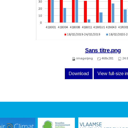
Sans titre.png
image/png
468x281
24.
Download
View full-size 