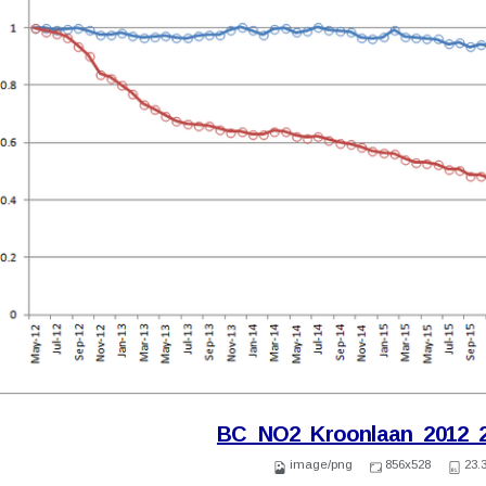
BC_NO2_Kroonlaan_2012_2
image/png
856x528
23.