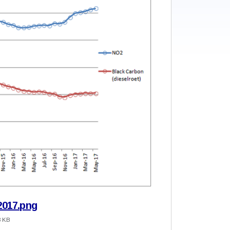
017.png
3 KB