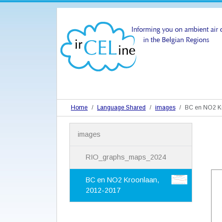
Home
Language Shared
images
BC en NO2 K
N
images
a
v
i
RIO_graphs_maps_2024
g
a
BC en NO2 Kroonlaan,
t
2012-2017
i
o
n