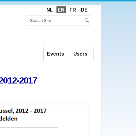
NL
EN
FR
DE
Search
Site
Advanced
Search
Search…
Events
Users
2012-2017