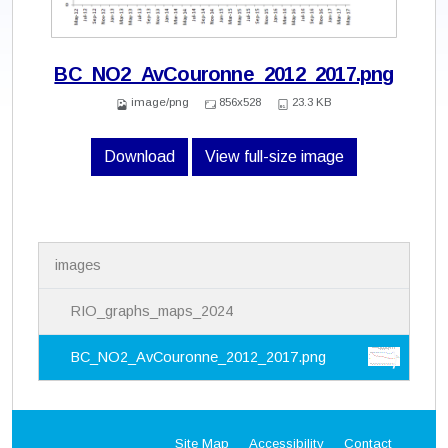
BC_NO2_AvCouronne_2012_2017.png
image/png
856x528
23.3 KB
Download
View full-size image
N
images
a
v
i
RIO_graphs_maps_2024
g
a
BC_NO2_AvCouronne_2012_2017.png
t
i
o
n
Site Map
Accessibility
Contact