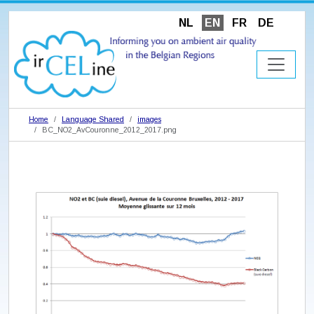
NL
EN
FR
DE
Home
Language Shared
images
BC_NO2_AvCouronne_2012_2017.png