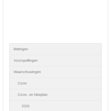
N
Metingen
a
v
i
Voorspellingen
g
a
Waarschuwingen
t
i
Ozon
e
Ozon- en hitteplan
2026