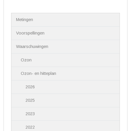
N
Metingen
a
v
i
Voorspellingen
g
a
Waarschuwingen
t
i
Ozon
e
Ozon- en hitteplan
2026
2025
2023
2022