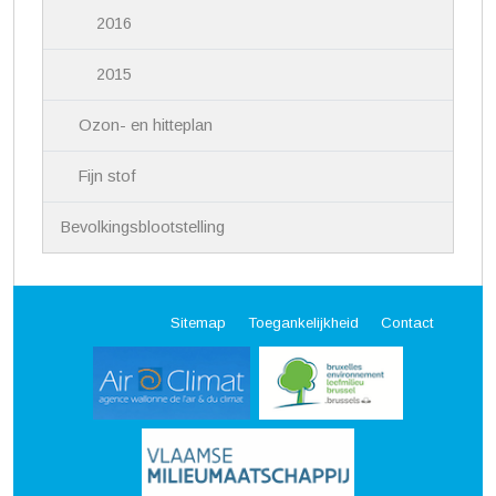
2016
2015
Ozon- en hitteplan
Fijn stof
Bevolkingsblootstelling
Sitemap
Toegankelijkheid
Contact