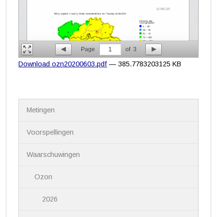
Page
1
of
3
Download ozn20200603.pdf
— 385.7783203125 KB
N
Metingen
a
v
i
Voorspellingen
g
a
Waarschuwingen
t
i
Ozon
e
2026