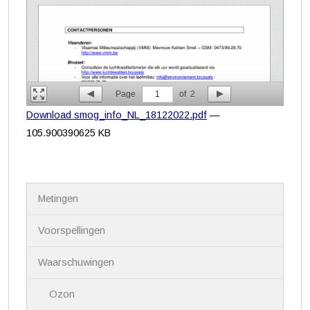
Page
1
of
2
Download smog_info_NL_18122022.pdf
—
105.900390625 KB
N
Metingen
a
v
i
Voorspellingen
g
a
Waarschuwingen
t
i
Ozon
e