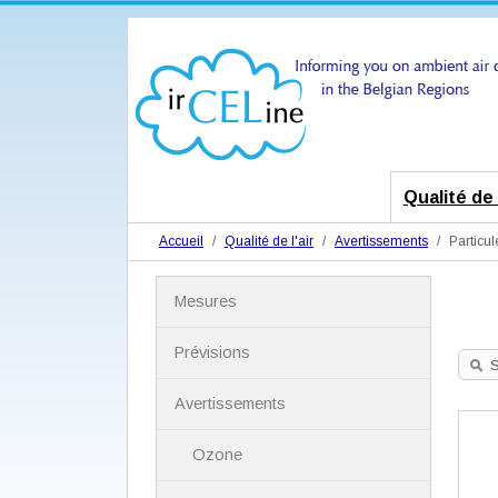
Qualité de l
Accueil
Qualité de l'air
Avertissements
Particul
N
Mesures
a
v
i
Prévisions
g
S
a
Avertissements
t
i
Ozone
o
n