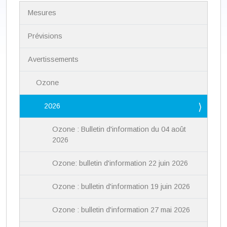
N
Mesures
a
v
i
Prévisions
g
a
Avertissements
t
i
Ozone
o
n
2026
Ozone : Bulletin d'information du 04 août
2026
Ozone: bulletin d'information 22 juin 2026
Ozone : bulletin d'information 19 juin 2026
Ozone : bulletin d'information 27 mai 2026