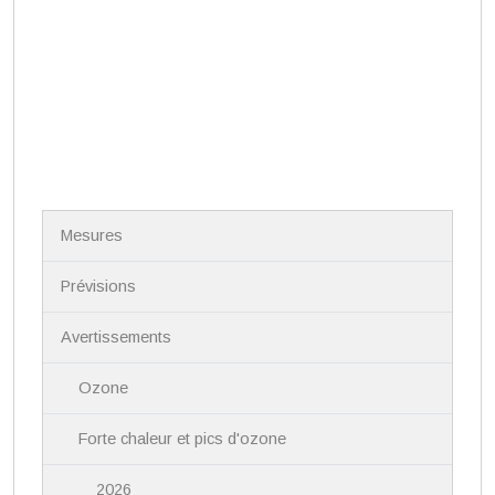
N
Mesures
a
v
i
Prévisions
g
a
Avertissements
t
i
Ozone
o
n
Forte chaleur et pics d'ozone
2026