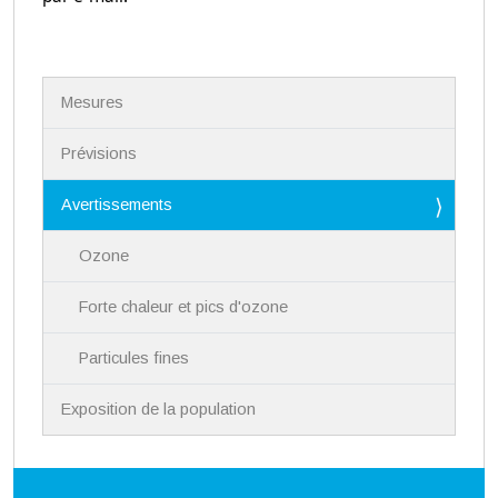
N
Mesures
a
v
i
Prévisions
g
a
Avertissements
t
i
Ozone
o
n
Forte chaleur et pics d'ozone
Particules fines
Exposition de la population