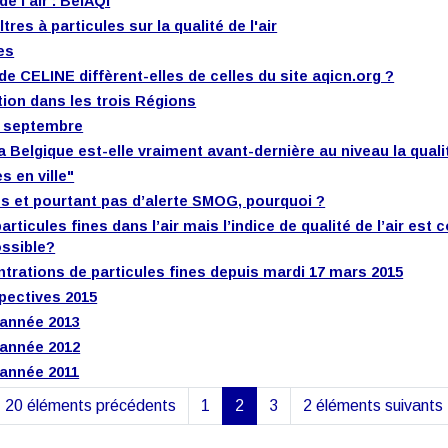
e l'air : BelAQI
tres à particules sur la qualité de l'air
es
 de CELINE diffèrent-elles de celles du site aqicn.org ?
tion dans les trois Régions
8 septembre
 Belgique est-elle vraiment avant-dernière au niveau la qualit
s en ville"
es et pourtant pas d’alerte SMOG, pourquoi ?
icules fines dans l’air mais l’indice de qualité de l’air est 
ossible?
ntrations de particules fines depuis mardi 17 mars 2015
pectives 2015
l'année 2013
l'année 2012
l'année 2011
<
20 éléments précédents
1
2
3
2 éléments suivants
(actuelle)