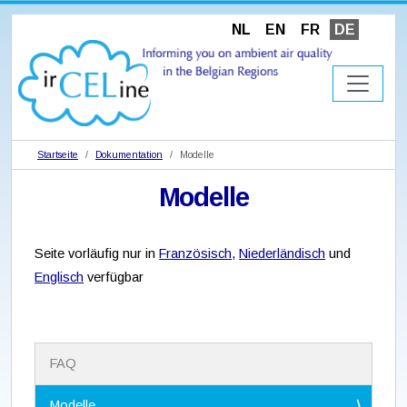
NL
EN
FR
DE
Startseite
Dokumentation
Modelle
Modelle
Seite vorläufig nur in
Französisch
,
Niederländisch
und
Englisch
verfügbar
N
FAQ
a
v
i
Modelle