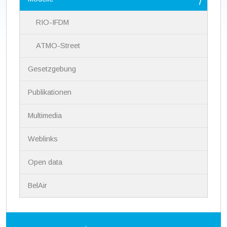
g
a
RIO-IFDM
t
i
ATMO-Street
o
n
Gesetzgebung
Publikationen
Multimedia
Weblinks
Open data
BelAir